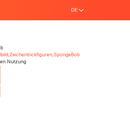
DE
ob
ild,
Zeichentrickfiguren,
SpongeBob
hen Nutzung