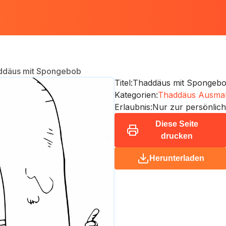
ddäus mit Spongebob
Titel:
Thaddäus mit Spongeb
Kategorien:
Thaddäus Ausmalb
Erlaubnis:
Nur zur persönlic
Diese Seite
drucken
Herunterladen