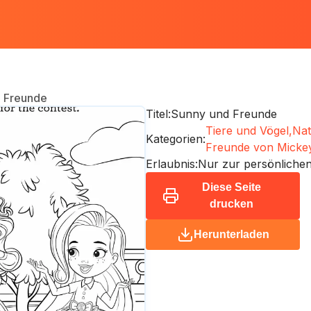
 Freunde
Titel:
Sunny und Freunde
Tiere und Vögel,
Nat
Kategorien:
Freunde von Micke
Erlaubnis:
Nur zur persönliche
Diese Seite
drucken
Herunterladen