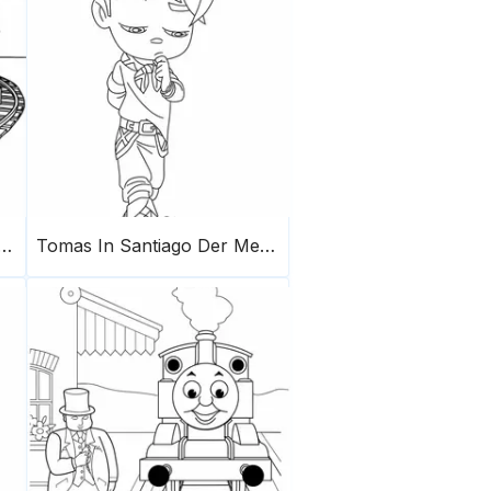
Die Lokomotive Malvorlage 5
Tomas In Santiago Der Meere