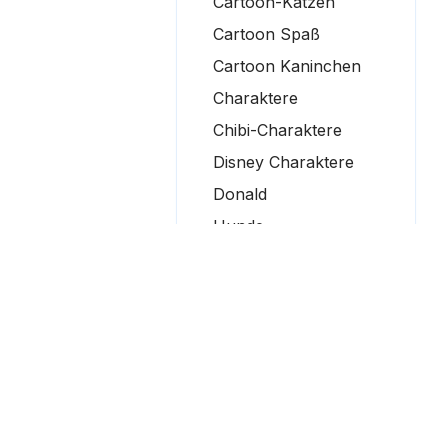
Cartoon-Katzen
Cartoon Spaß
Cartoon Kaninchen
Charaktere
Chibi-Charaktere
Disney Charaktere
Donald
Hunde
Elena von Avalor
Elsa Ausmalbilder
Feuerwehrleute
Gefrorene Leckereien
Goku Ausmalbilder
Hannah Montana
Willkommen au