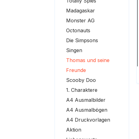
Totally Spies
Madagaskar
Monster AG
Octonauts
Die Simpsons
Singen
Thomas und seine
Freunde
Scooby Doo
1. Charaktere
A4 Ausmalbilder
A4 Ausmalbögen
A4 Druckvorlagen
Aktion