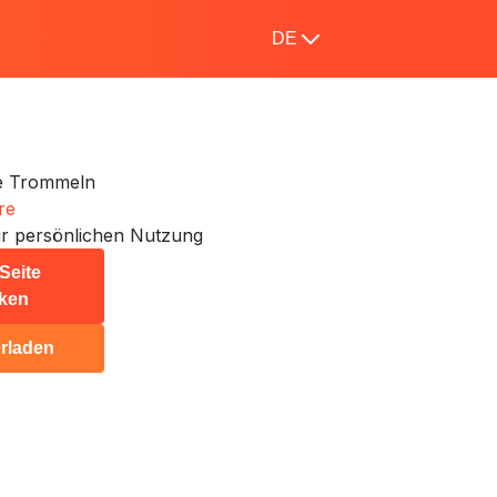
DE
he Trommeln
re
r persönlichen Nutzung
Seite
ken
rladen