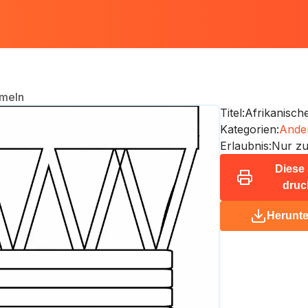
mmeln
Titel:
Afrikanisc
Kategorien:
Ande
Erlaubnis:
Nur zu
Diese 
druc
Herunte