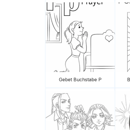
Gebet Buchstabe P
B