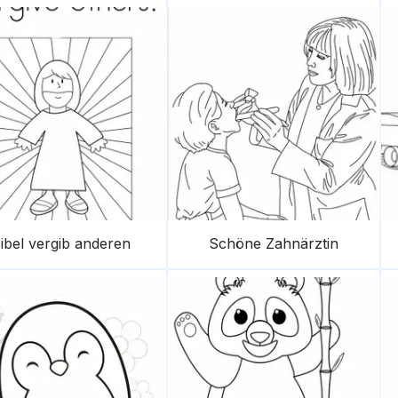
ibel vergib anderen
Schöne Zahnärztin