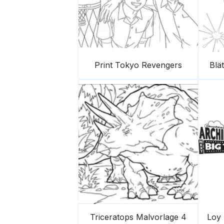
Print Tokyo Revengers
Blä
Triceratops Malvorlage 4
Loy 