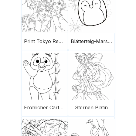
Print Tokyo Revengers
Blätterteig-Marshmallows
Fröhlicher Cartoon-Panda
Sternen Platin