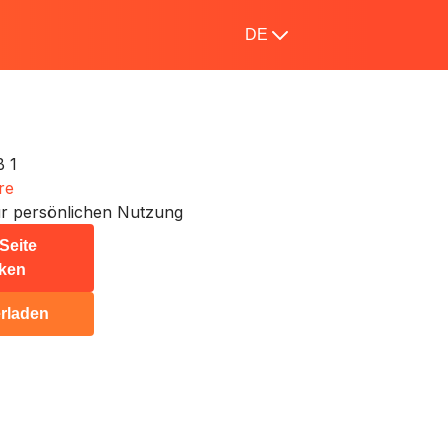
DE
 1
re
r persönlichen Nutzung
Seite
ken
rladen