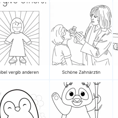
ibel vergib anderen
Schöne Zahnärztin