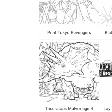
Print Tokyo Revengers
Blä
Triceratops Malvorlage 4
Loy 