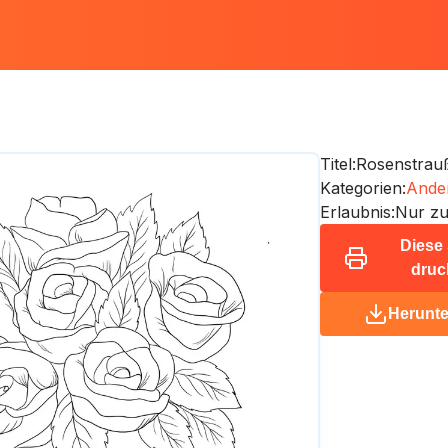
Titel:
Rosenstrauß
Kategorien:
Ande
Erlaubnis:
Nur zu
Diese 
druc
Herunte