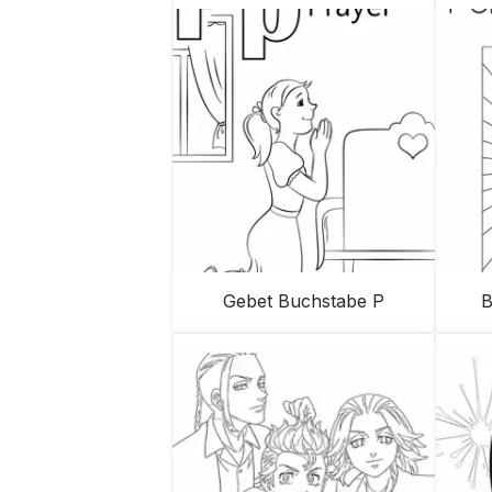
Gebet Buchstabe P
B