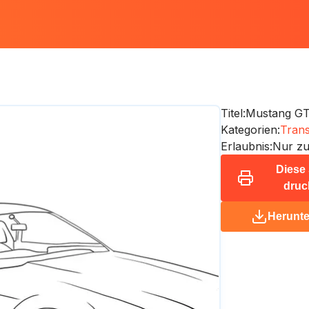
Titel:
Mustang G
Kategorien:
Trans
Erlaubnis:
Nur zu
Diese 
druc
Herunte