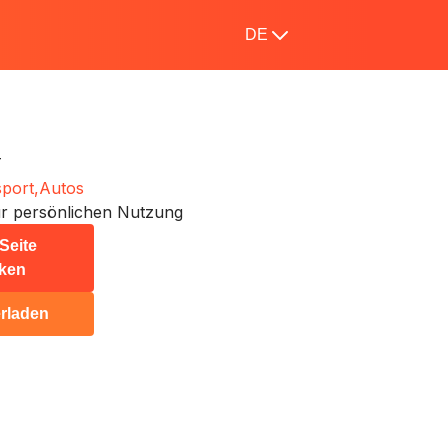
DE
T
port,
Autos
r persönlichen Nutzung
Seite
ken
rladen