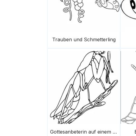
Trauben und Schmetterling
Gottesanbeterin auf einem Ast