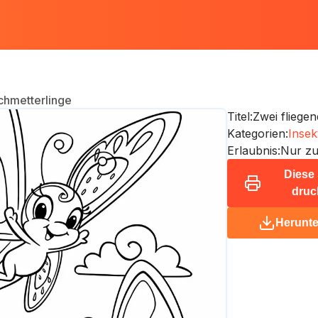
chmetterlinge
Titel:
Zwei fliege
Kategorien:
Insek
Erlaubnis:
Nur zu
Diese 
druc
Herunte